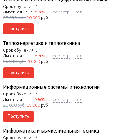
6
Льготная цена:
месяц
семестр
год
27 000
руб.
20 000
руб
Поступить
Теплоэнергетика и теплотехника
6
Льготная цена:
месяц
семестр
год
26 000
руб.
20 000
руб
Поступить
Информационные системы и технологии
6
Льготная цена:
месяц
семестр
год
21 000
руб.
15 000
руб
Поступить
Информатика и вычислительная техника
6