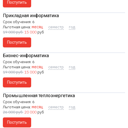
Поступить
Прикладная информатика
6
Льготная цена:
месяц
семестр
год
19 000
руб.
15 000
руб
Поступить
Бизнес-информатика
6
Льготная цена:
месяц
семестр
год
19 000
руб.
15 000
руб
Поступить
Промышленная теплоэнергетика
6
Льготная цена:
месяц
семестр
год
26 000
руб.
20 000
руб
Поступить