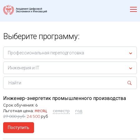
Выберите программу:
Профессиональная переподготовка
Инженерия и IT
Инженер-энергетик промышленного производства
6
Льготная цена:
месяц
семестр
год
27 000
руб.
24 500
руб
Поступить