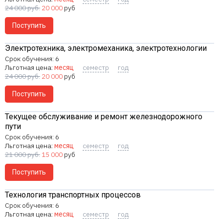
24 000
руб.
20 000
руб
Поступить
Электротехника, электромеханика, электротехнологии
6
Льготная цена:
месяц
семестр
год
24 000
руб.
20 000
руб
Поступить
Текущее обслуживание и ремонт железнодорожного
пути
6
Льготная цена:
месяц
семестр
год
21 000
руб.
15 000
руб
Поступить
Технология транспортных процессов
6
Льготная цена:
месяц
семестр
год