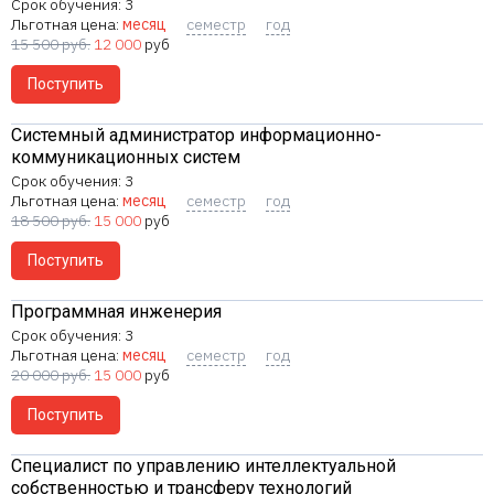
3
Льготная цена:
месяц
семестр
год
15 500
руб.
12 000
руб
Поступить
Системный администратор информационно-
коммуникационных систем
3
Льготная цена:
месяц
семестр
год
18 500
руб.
15 000
руб
Поступить
Программная инженерия
3
Льготная цена:
месяц
семестр
год
20 000
руб.
15 000
руб
Поступить
Специалист по управлению интеллектуальной
собственностью и трансферу технологий