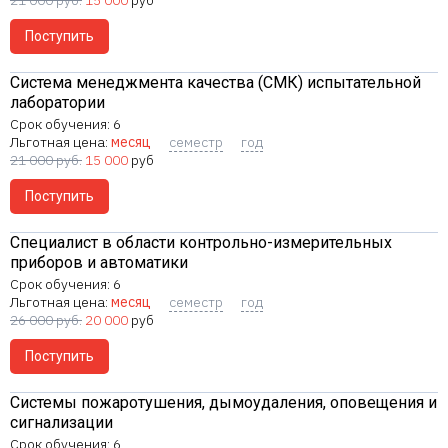
21 000
руб.
15 000
руб
Поступить
Система менеджмента качества (СМК) испытательной
лаборатории
6
Льготная цена:
месяц
семестр
год
21 000
руб.
15 000
руб
Поступить
Специалист в области контрольно-измерительных
приборов и автоматики
6
Льготная цена:
месяц
семестр
год
26 000
руб.
20 000
руб
Поступить
Системы пожаротушения, дымоудаления, оповещения и
сигнализации
6