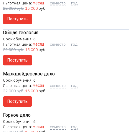
Льготная цена:
месяц
семестр
год
22 000
руб.
15 000
руб
Поступить
Общая геология
6
Льготная цена:
месяц
семестр
год
22 000
руб.
15 000
руб
Поступить
Маркшейдерское дело
6
Льготная цена:
месяц
семестр
год
22 000
руб.
15 000
руб
Поступить
Горное дело
6
Льготная цена:
месяц
семестр
год