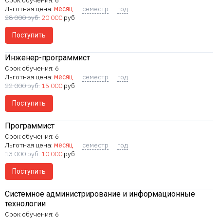
6
Льготная цена:
месяц
семестр
год
28 000
руб.
20 000
руб
Поступить
Инженер-программист
6
Льготная цена:
месяц
семестр
год
22 000
руб.
15 000
руб
Поступить
Программист
6
Льготная цена:
месяц
семестр
год
13 000
руб.
10 000
руб
Поступить
Системное администрирование и информационные
технологии
6