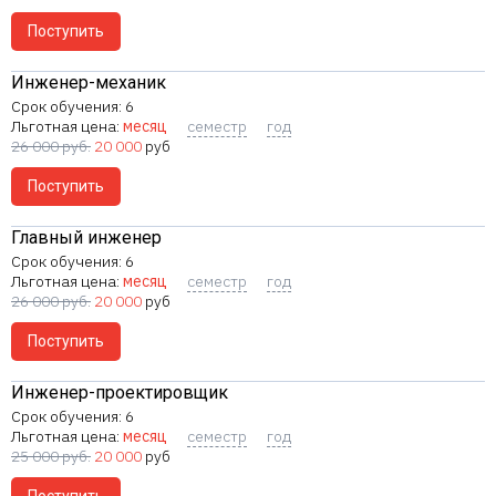
Поступить
Инженер-механик
6
Льготная цена:
месяц
семестр
год
26 000
руб.
20 000
руб
Поступить
Главный инженер
6
Льготная цена:
месяц
семестр
год
26 000
руб.
20 000
руб
Поступить
Инженер-проектировщик
6
Льготная цена:
месяц
семестр
год
25 000
руб.
20 000
руб