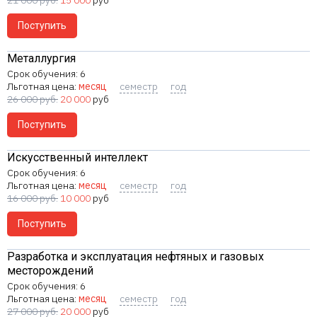
21 000
руб.
15 000
руб
Поступить
Металлургия
6
Льготная цена:
месяц
семестр
год
26 000
руб.
20 000
руб
Поступить
Искусственный интеллект
6
Льготная цена:
месяц
семестр
год
16 000
руб.
10 000
руб
Поступить
Разработка и эксплуатация нефтяных и газовых
месторождений
6
Льготная цена:
месяц
семестр
год
27 000
руб.
20 000
руб