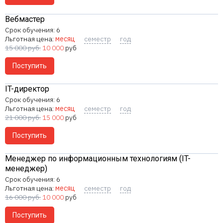
Вебмастер
6
Льготная цена:
месяц
семестр
год
15 000
руб.
10 000
руб
Поступить
IT-директор
6
Льготная цена:
месяц
семестр
год
21 000
руб.
15 000
руб
Поступить
Менеджер по информационным технологиям (IT-
менеджер)
6
Льготная цена:
месяц
семестр
год
16 000
руб.
10 000
руб
Поступить