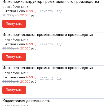
Инженер-конструктор промышленного производства
6
Льготная цена:
месяц
семестр
год
28 000
руб.
20 000
руб
Поступить
Инженер-технолог промышленного производства
6
Льготная цена:
месяц
семестр
год
28 000
руб.
20 000
руб
Поступить
Инженер-технолог промышленного производства
6
Льготная цена:
месяц
семестр
год
28 000
руб.
20 000
руб
Поступить
Кадастровая деятельность