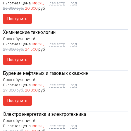
Льготная цена:
месяц
семестр
год
26 000
руб.
20 000
руб
Поступить
Химические технологии
6
Льготная цена:
месяц
семестр
год
27 000
руб.
24 500
руб
Поступить
Бурение нефтяных и газовых скважин
6
Льготная цена:
месяц
семестр
год
27 000
руб.
20 000
руб
Поступить
Электроэнергетика и электротехника
6
Льготная цена:
месяц
семестр
год