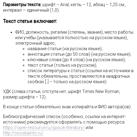
Параметры текста:
шрифт – Arial, кегль – 12, абзац – 1,25 см.,
интервал — единичный (1,0).
Текст статьи включает:
ФИО, должность, регалии (степень, звание), место работы
или учебы (указывается полностью на русском языке),
электронный адрес;
название статьи (на русском языке);
аннотация статьи (до 50 слов) (на русском языке);
ключевые слова (до 4 слов) (на русском языке);
текст статьи (только на русском);
список литературы к статье (ссылки на источники в
тексте обязательны, проставляются в квадратных
скобках [..] – только на русском языке).
УДК (слева статьи, отступа нет, шрифт Times New Roman,
размер шрифта – 12).
В конце статьи обязательно знак копирайта и ФИО автора(ов).
Библиографический список (особенно, ссылки на интернет-
источники) рекомендуется оформлять с помощью ресурса
https://open-resource.ru/spisok-literatury/
или
http://snoskainfo.ru/