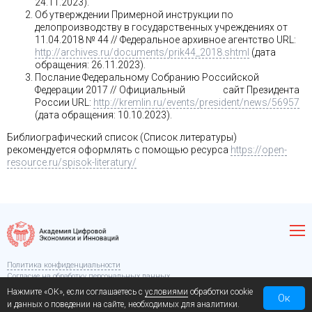
24.11.2023).
Об утверждении Примерной инструкции по
делопроизводству в государственных учреждениях от
11.04.2018 № 44 // Федеральное архивное агентство URL:
http://archives.ru/documents/prik44_2018.shtml
(дата
обращения: 26.11.2023).
Послание Федеральному Собранию Российской
Федерации 2017 // Официальный сайт Президента
России URL:
http://kremlin.ru/events/president/news/56957
(дата обращения: 10.10.2023).
Библиографический список (Список литературы)
рекомендуется оформлять с помощью ресурса
https://open-
resource.ru/spisok-literatury/
Политика конфиденциальности
Согласие на обработку персональных данных
© 2026. Академия Цифровой Экономики и Инноваций
Нажмите «ОК», если соглашаетесь с
условиями
обработки cookie
Ок
Создание сайта:
АнтиМаркетинг
и данных о поведении на сайте, необходимых для аналитики.