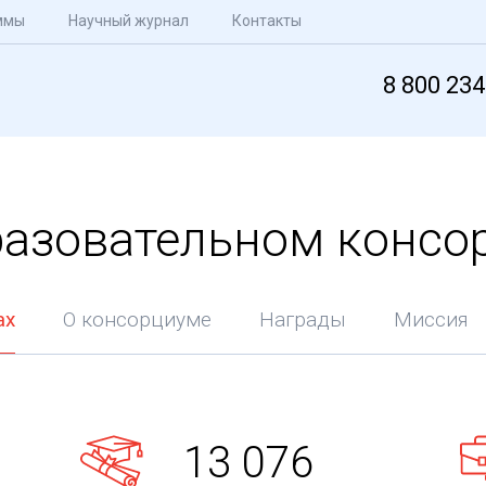
ммы
Научный журнал
Контакты
8 800 234
разовательном консо
ах
О консорциуме
Награды
Миссия
13 076