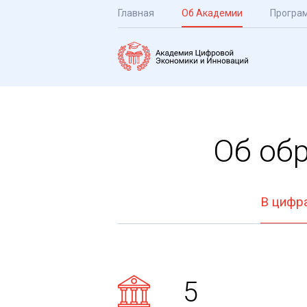
Главная
Об Академии
Програ
Об об
В цифр
5