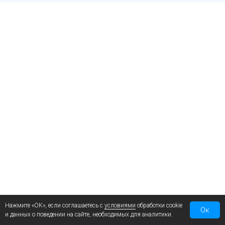
Нажмите «ОК», если соглашаетесь с
условиями
обработки cookie
Ок
и данных о поведении на сайте, необходимых для аналитики.