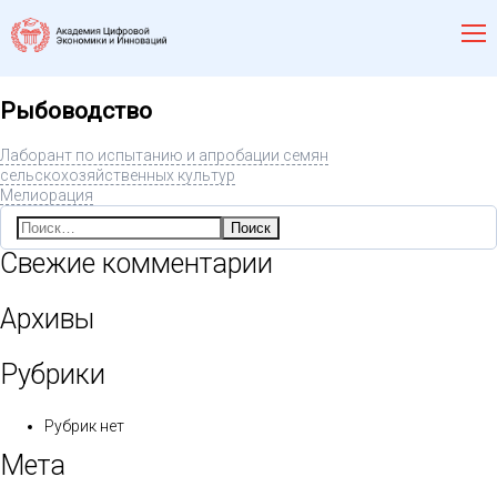
Рыбоводство
Лаборант по испытанию и апробации семян
сельскохозяйственных культур
Мелиорация
Найти:
Свежие комментарии
Архивы
Рубрики
Рубрик нет
Мета