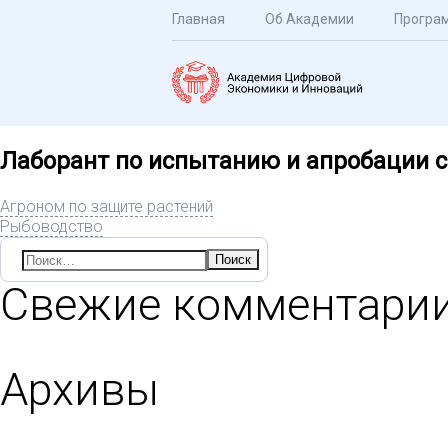
Главная
Об Академии
Програ
Лаборант по испытанию и апробации с
Агроном по защите растений
Рыбоводство
Найти:
Свежие комментари
Архивы