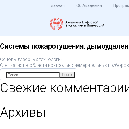
Главная
Об Академии
Програ
Системы пожаротушения, дымоудалени
Основы лазерных технологий
Специалист в области контрольно-измерительных приборов
Найти:
Свежие комментари
Архивы