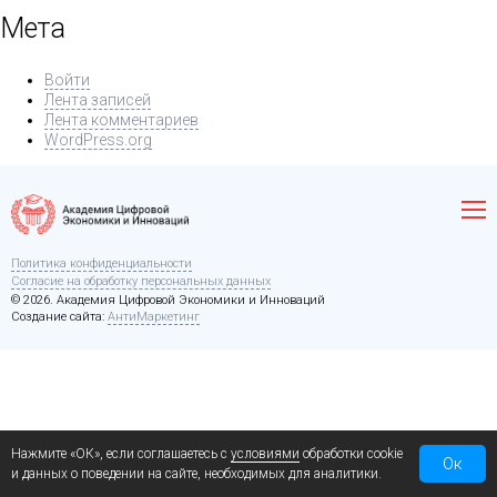
Мета
Войти
Лента записей
Лента комментариев
WordPress.org
Политика конфиденциальности
Согласие на обработку персональных данных
© 2026. Академия Цифровой Экономики и Инноваций
Создание сайта:
АнтиМаркетинг
Нажмите «ОК», если соглашаетесь с
условиями
обработки cookie
Ок
и данных о поведении на сайте, необходимых для аналитики.