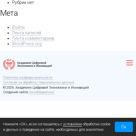
Рубрик нет
Мета
Войти
Лента записей
Лента комментариев
WordPress.org
Политика конфиденциальности
Согласие на обработку персональных данных
© 2026. Академия Цифровой Экономики и Инноваций
Создание сайта:
АнтиМаркетинг
Нажмите «ОК», если соглашаетесь с
условиями
обработки cookie
Ок
и данных о поведении на сайте, необходимых для аналитики.