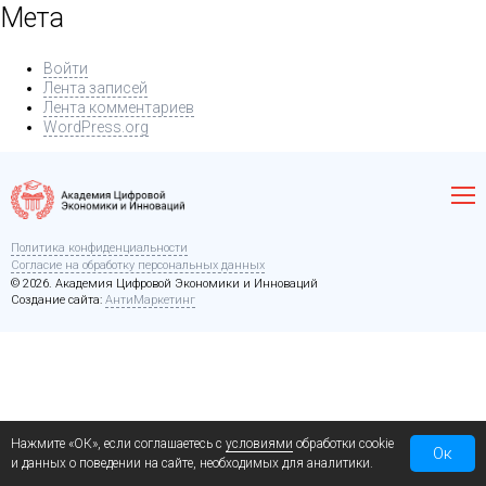
Мета
Войти
Лента записей
Лента комментариев
WordPress.org
Политика конфиденциальности
Согласие на обработку персональных данных
© 2026. Академия Цифровой Экономики и Инноваций
Создание сайта:
АнтиМаркетинг
Нажмите «ОК», если соглашаетесь с
условиями
обработки cookie
Ок
и данных о поведении на сайте, необходимых для аналитики.