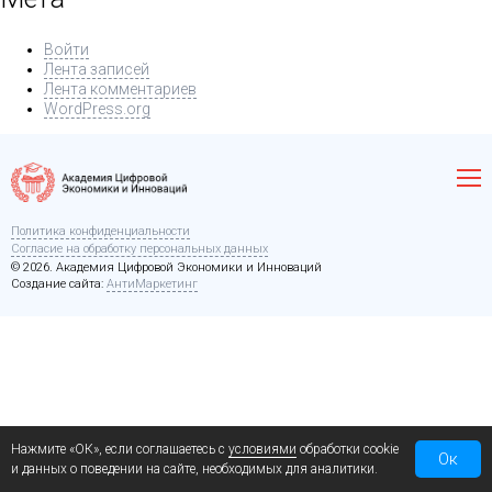
Войти
Лента записей
Лента комментариев
WordPress.org
Политика конфиденциальности
Согласие на обработку персональных данных
© 2026. Академия Цифровой Экономики и Инноваций
Создание сайта:
АнтиМаркетинг
Нажмите «ОК», если соглашаетесь с
условиями
обработки cookie
Ок
и данных о поведении на сайте, необходимых для аналитики.